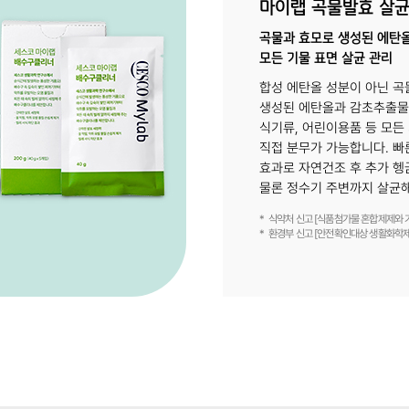
마이랩 곡물발효 살
곡물과 효모로 생성된 에탄
모든 기물 표면 살균 관리
합성 에탄올 성분이 아닌 곡
생성된 에탄올과 감초추출물
식기류, 어린이용품 등 모든
직접 분무가 가능합니다. 빠
효과로 자연건조 후 추가 헹
물론 정수기 주변까지 살균
식약처 신고 [식품첨가물 혼합제제와 기
환경부 신고 [안전확인대상 생활화학제