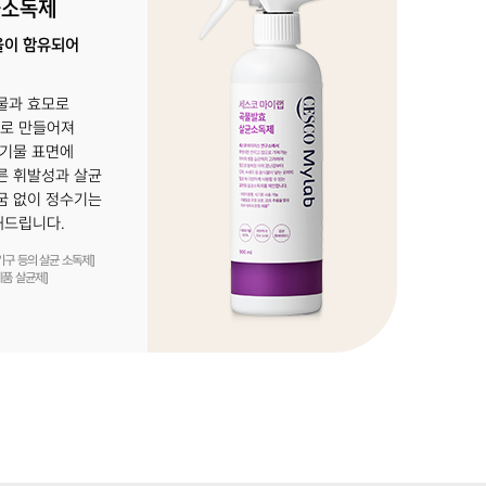
균소독제
올이 함유되어
물과 효모로
로 만들어져
 기물 표면에
른 휘발성과 살균
굼 없이 정수기는
해드립니다.
구 등의 살균 소독제]
품 살균제]