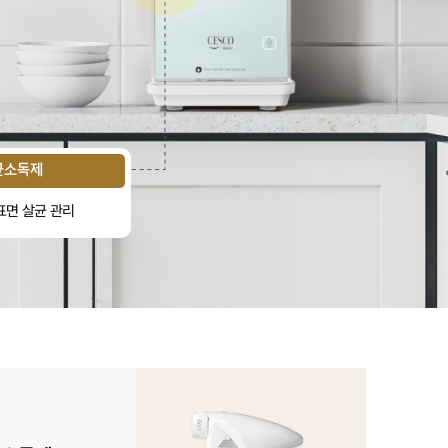
균소독제
표면 살균 관리