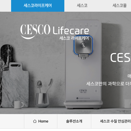
세스코라이프케어
세스코
세스코몰
CE
매
세스코만의 과학으로 더
솔루션소개
Home
세스코 수질 안심관리 