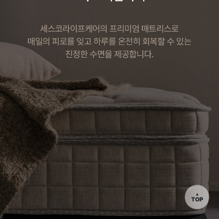
▲
TOP